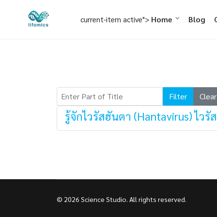
Home
Blog
current-item active">
Enter Part of Title
Filter
Clear
รู้จักไวรัสฮันตา (Hantavirus) ไว
© 2026 Science Studio. All rights reserved.