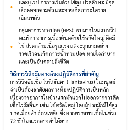
และยุโรป อาการเริ่มด้วยไข้สูง ปวดศีรษะ มีจุด
เลือดออกตามตัว และอาจเกิดภาวะไตวาย
เฉียบพลัน
กลุ่มอาการทางปอด (HPS): พบมากในแถบทวีป
อเมริกา อาการเบื้องต้นคล้ายไข้หวัดใหญ่ คือมี
ไข้ ปวดกล้ามเนื้อรุนแรง แต่จะลุกลามอย่าง
รวดเร็วจนเกิดภาวะน้ำท่วมปอด หายใจลำบาก
และเป็นอันตรายถึงชีวิต
วิธีการวินิจฉัยทางห้องปฏิบัติการที่สำคัญ
การวินิจฉัยเชื้อ ไวรัสฮันตา (Hantavirus) ในมนุษย์
จำเป็นต้องอาศัยผลทางห้องปฏิบัติการเป็นหลัก
เนื่องจากอาการในช่วงแรกมักแยกไม่ออกจากการติด
เชื้อไวรัสอื่นๆ เช่น ไข้หวัดใหญ่ โดยผู้ป่วยมักมีไข้สูง
ปวดเมื่อยตัว อ่อนเพลีย ซึ่งหากตรวจพบเชื้อในช่วง
72 ชั่วโมงแรกอาจทำได้ยาก