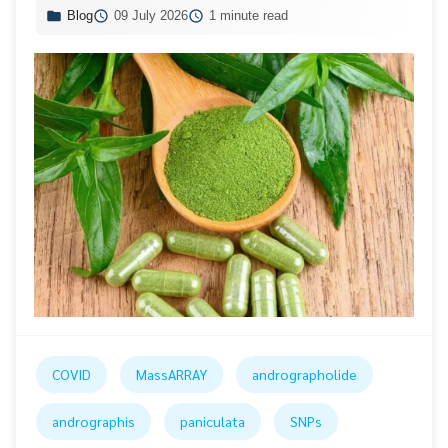
Blog
09 July 2026
1 minute read
COVID
MassARRAY
andrographolide
andrographis
paniculata
SNPs